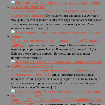
Россияне назвали профессии с самой несправедливо
маленькой зарплатой
Почти две трети опрошенных считают,
что крайне несправедливо оценивается труд преподавателей. Кроме
того, повышения зарплат заслуживают медики и ученые. А вот
повысить оплату труда […]
Кремль назвал темы переговоров на встрече Путина и
Байдена
Представитель Кремля Дмитрий Песков назвал темы
переговоров президентов России Владимира Путина и США Джо
Байдена в ходе онлайн-встречи. По словам пресс-секретаря
президента РФ, главы […]
«Я обжигалась!»: Анна Чиповская о любви и съемках с
Биковичем в «Холопе 3»
Анна Чиповская в беседе с НСН
пошутила, что не уверена, можно ли доверять Милошу Биковичу, а
вот его персонажу Грише в фильме «Холоп 3» - вполне. Актриса
Анна Чиповская («Оттепель», […]
Григорий Юдин: “Пока в Москве у “Единой России” все
идет по плану”
Социолог комментирует свежий опрос "Левада-