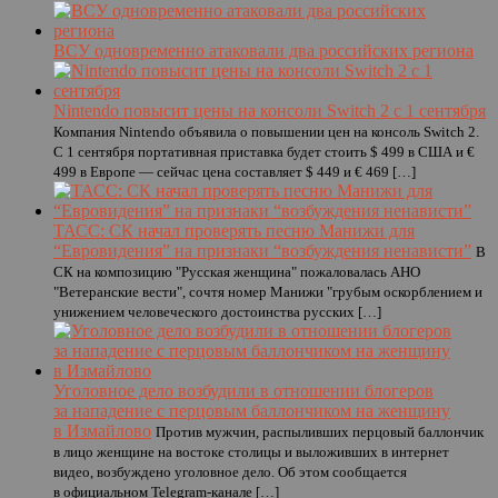
ВСУ одновременно атаковали два российских региона
Nintendo повысит цены на консоли Switch 2 с 1 сентября
Компания Nintendo объявила о повышении цен на консоль Switch 2.
С 1 сентября портативная приставка будет стоить $ 499 в США и €
499 в Европе — сейчас цена составляет $ 449 и € 469 […]
ТАСС: СК начал проверять песню Манижи для
“Евровидения” на признаки “возбуждения ненависти”
В
СК на композицию "Русская женщина" пожаловалась АНО
"Ветеранские вести", сочтя номер Манижи "грубым оскорблением и
унижением человеческого достоинства русских […]
Уголовное дело возбудили в отношении блогеров
за нападение с перцовым баллончиком на женщину
в Измайлово
Против мужчин, распыливших перцовый баллончик
в лицо женщине на востоке столицы и выложивших в интернет
видео, возбуждено уголовное дело. Об этом сообщается
в официальном Telegram-канале […]