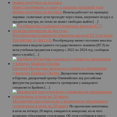
Врач Серебрякова: в жару в палатке тепловой удар
можно получить за полчаса
Палатка работает по принципу
парника: солнечные лучи проходят через ткань, нагревают воздух и
предметы внутри, но тепло не может свободно выйти […]
Рособрнадзор планирует изменить модели ЕГЭ по всем
предметам за два года
Рособрнадзор начнет поэтапно вносить
изменения в модели единого государственного экзамена (ЕГЭ) по
всем учебным предметам в период с 2022 по 2024 год, сообщила
пресс-служба […]
Евгения Медведева раскрыла стоимость тренировок
у канадца Брайана Орсера
Двукратная чемпионка мира
и Европы, двукратный призёр Олимпийских игр российская
фигуристка раскрыла стоимость тренировок у канадского
специалиста Брайана […]
Москвичей предупредили о возможном образовании
гололедицы в ночь на 28 марта
По прогнозам синоптиков,
в ночь на четверг, 28 марта, ожидаются заморозки, из-за чего
возможно образование гололедицы. Об этом сообщили в пресс-