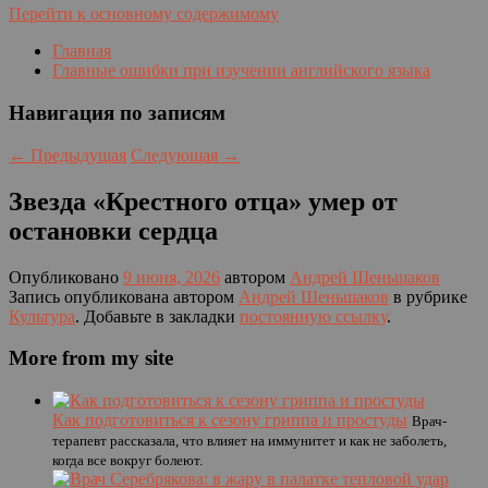
Перейти к основному содержимому
Главная
Главные ошибки при изучении английского языка
Навигация по записям
←
Предыдущая
Следующая
→
Звезда «Крестного отца» умер от
остановки сердца
Опубликовано
9 июня, 2026
автором
Андрей Шеньшаков
Запись опубликована автором
Андрей Шеньшаков
в рубрике
Культура
. Добавьте в закладки
постоянную ссылку
.
More from my site
Как подготовиться к сезону гриппа и простуды
Врач-
терапевт рассказала, что влияет на иммунитет и как не заболеть,
когда все вокруг болеют.