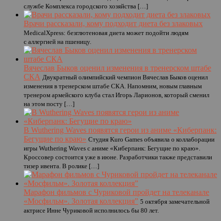
службе Комплекса городского хозяйства […]
Врачи рассказали, кому подходит диета без злаковых
MedicalXpress: безглютеновая диета может подойти людям
с аллергией на пшеницу.
Вячеслав Быков оценил изменения в тренерском штабе
СКА
Двукратный олимпийский чемпион Вячеслав Быков оценил
изменения в тренерском штабе СКА. Напомним, новым главным
тренером армейского клуба стал Игорь Ларионов, который сменил
на этом посту […]
В Wuthering Waves появятся герои из аниме «Киберпанк:
Бегущие по краю»
Студия Kuro Games объявила о коллаборации
игры Wuthering Waves с аниме «Киберпанк: Бегущие по краю».
Кроссовер состоится уже в июне. Разработчики также представили
тизер ивента. В ролике […]
Марафон фильмов с Чуриковой пройдет на телеканале
«Мосфильм». Золотая коллекция”
5 октября замечательной
актрисе Инне Чуриковой исполнилось бы 80 лет.