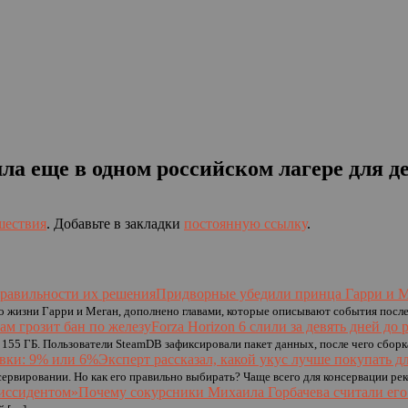
 еще в одном российском лагере для д
шествия
. Добавьте в закладки
постоянную ссылку
.
Придворные убедили принца Гарри и М
жизни Гарри и Меган, дополнено главами, которые описывают события после
Forza Horizon 6 слили за девять дней до
155 ГБ. Пользователи SteamDB зафиксировали пакет данных, после чего сборк
Эксперт рассказал, какой укус лучше покупать д
нсервировании. Но как его правильно выбирать? Чаще всего для консервации р
Почему сокурсники Михаила Горбачева считали ег