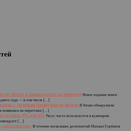
етей
еган Маркл в правильности их решения
Новое издание книги
днего года — в том числе […]
 релиза — игрокам грозит бан по железу
В Steam обнаружили
а появилась на пиратских […]
ля готовки: 9% или 6%
Уксус часто используется в кулинарии.
екомендуют […]
о «диссидентом»
В течение нескольких десятилетий Михаил Горбачев