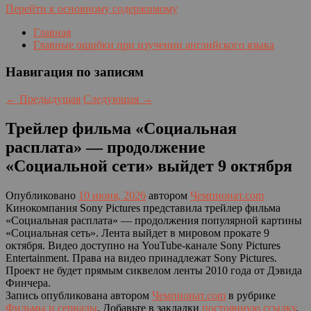
Перейти к основному содержимому
Главная
Главные ошибки при изучении английского языка
Навигация по записям
←
Предыдущая
Следующая
→
Трейлер фильма «Социальная
расплата» — продолжение
«Социальной сети» выйдет 9 октября
Опубликовано
10 июня, 2026
автором
Чемпионат.com
Кинокомпания Sony Pictures представила трейлер фильма
«Социальная расплата» — продолжения популярной картины
«Социальная сеть». Лента выйдет в мировом прокате 9
октября. Видео доступно на YouTube-канале Sony Pictures
Entertainment. Права на видео принадлежат Sony Pictures.
Проект не будет прямым сиквелом ленты 2010 года от Дэвида
Финчера.
Запись опубликована автором
Чемпионат.com
в рубрике
Фильмы и сериалы
. Добавьте в закладки
постоянную ссылку
.