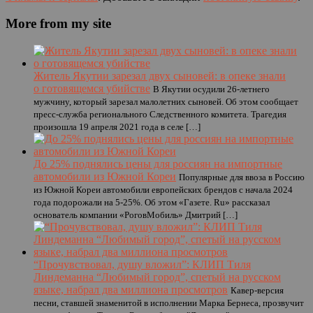
More from my site
Житель Якутии зарезал двух сыновей: в опеке знали
о готовящемся убийстве
В Якутии осудили 26-летнего
мужчину, который зарезал малолетних сыновей. Об этом сообщает
пресс-служба регионального Следственного комитета. Трагедия
произошла 19 апреля 2021 года в селе […]
До 25% поднялись цены для россиян на импортные
автомобили из Южной Кореи
Популярные для ввоза в Россию
из Южной Кореи автомобили европейских брендов с начала 2024
года подорожали на 5-25%. Об этом «Газете. Ru» рассказал
основатель компании «РоговМобиль» Дмитрий […]
“Прочувствовал, душу вложил”: КЛИП Тиля
Линдеманна “Любимый город”, спетый на русском
языке, набрал два миллиона просмотров
Кавер-версия
песни, ставшей знаменитой в исполнении Марка Бернеса, прозвучит