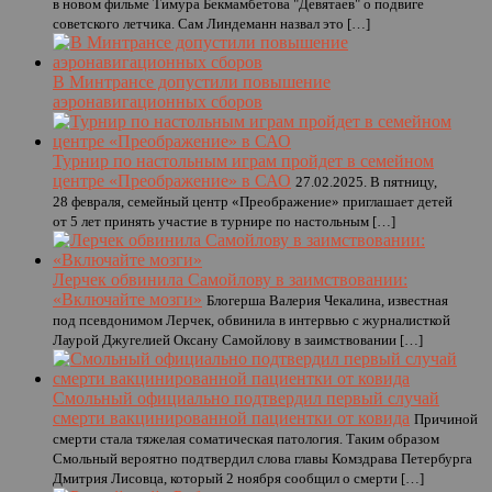
в новом фильме Тимура Бекмамбетова "Девятаев" о подвиге
советского летчика. Сам Линдеманн назвал это […]
В Минтрансе допустили повышение
аэронавигационных сборов
Турнир по настольным играм пройдет в семейном
центре «Преображение» в САО
27.02.2025. В пятницу,
28 февраля, семейный центр «Преображение» приглашает детей
от 5 лет принять участие в турнире по настольным […]
Лерчек обвинила Самойлову в заимствовании:
«Включайте мозги»
Блогерша Валерия Чекалина, известная
под псевдонимом Лерчек, обвинила в интервью с журналисткой
Лаурой Джугелией Оксану Самойлову в заимствовании […]
Смольный официально подтвердил первый случай
смерти вакцинированной пациентки от ковида
Причиной
смерти стала тяжелая соматическая патология. Таким образом
Смольный вероятно подтвердил слова главы Комздрава Петербурга
Дмитрия Лисовца, который 2 ноября сообщил о смерти […]