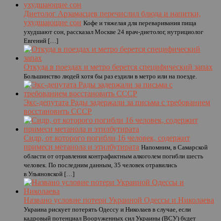
Диетолог Арзамасцев перечислил блюда и напитки,
ухудшающие сон
Кофе и тяжелая для переваривания пища
ухудшают сон, рассказал Москве 24 врач-диетолог, нутрициолог
Евгений […]
Откуда в поездах и метро берется специфический запах
Большинство людей хотя бы раз ездили в метро или на поезде.
Экс-депутата Рады задержали за письма с требованием
восстановить СССР
Сидр, от которого погибли 16 человек, содержит
примеси метанола и этилбутирата
Напомним, в Самарской
области от отравления контрафактным алкоголем погибли шесть
человек. По последним данным, 35 человек отравились
в Ульяновской […]
Названо условие потери Украиной Одессы и Николаева
Украина рискует потерять Одессу и Николаев в случае, если
кадровый потенциал Вооруженных сил Украины (ВСУ) будет