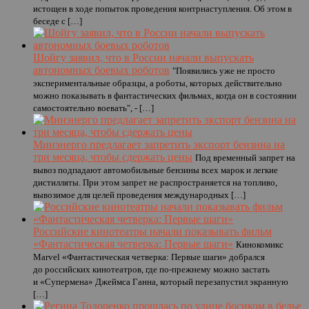
истощен в ходе попыток проведения контрнаступления. Об этом в
беседе с […]
Шойгу заявил, что в России начали выпускать
автономных боевых роботов
"Появились уже не просто
экспериментальные образцы, а роботы, которых действительно
можно показывать в фантастических фильмах, когда он в состоянии
самостоятельно воевать", - […]
Минэнерго предлагает запретить экспорт бензина на
три месяца, чтобы сдержать цены
Под временный запрет на
вывоз подпадают автомобильные бензины всех марок и легкие
дистилляты. При этом запрет не распространяется на топливо,
вывозимое для целей проведения международных […]
Российские кинотеатры начали показывать фильм
«Фантастическая четверка: Первые шаги»
Кинокомикс
Marvel «Фантастическая четверка: Первые шаги» добрался
до российских кинотеатров, где по-прежнему можно застать
и «Супермена» Джеймса Ганна, который перезапустил экранную
[…]