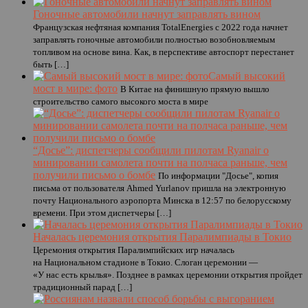
Гоночные автомобили начнут заправлять вином
Французская нефтяная компания TotalEnergies c 2022 года начнет
заправлять гоночные автомобили полностью возобновляемым
топливом на основе вина. Как, в перспективе автоспорт перестанет
быть […]
Самый высокий
мост в мире: фото
В Китае на финишную прямую вышло
строительство самого высокого моста в мире
“Досье”: диспетчеры сообщили пилотам Ryanair о
минировании самолета почти на полчаса раньше, чем
получили письмо о бомбе
По информации "Досье", копия
письма от пользователя Ahmed Yurlanov пришла на электронную
почту Национального аэропорта Минска в 12:57 по белорусскому
времени. При этом диспетчеры […]
Началась церемония открытия Паралимпиады в Токио
Церемония открытия Паралимпийских игр началась
на Национальном стадионе в Токио. Слоган церемонии —
«У нас есть крылья». Позднее в рамках церемонии открытия пройдет
традиционный парад […]